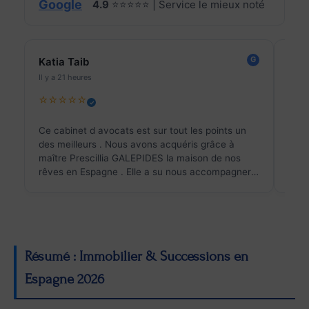
Google
4.9
⭐⭐⭐⭐⭐
|
Service le mieux noté
G
Katia Taib
dav
Il y a 21 heures
Il y a
⭐⭐⭐⭐⭐
⭐⭐
✓
Ce cabinet d avocats est sur tout les points un
Nous
des meilleurs . Nous avons acquéris grâce à
GALL
maître Prescillia GALEPIDES la maison de nos
somm
rêves en Espagne . Elle a su nous accompagner
et d
avec une communication fluide et rapide . Nous
rassurez dans les moments de doutes . Elle
connaît très bien son travail . Je la recommande
à 100 %. Merci encore pour le travail accompli
Résumé : Immobilier & Successions en
Espagne 2026