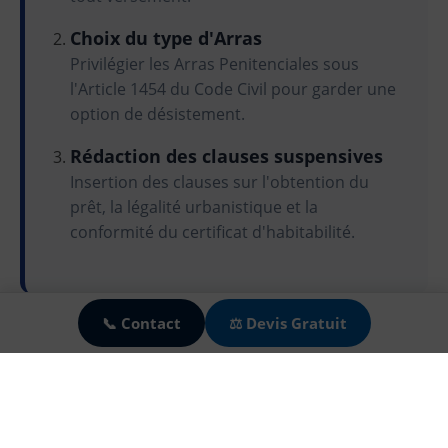
Choix du type d'Arras
Privilégier les Arras Penitenciales sous
l'Article 1454 du Code Civil pour garder une
option de désistement.
Rédaction des clauses suspensives
Insertion des clauses sur l'obtention du
prêt, la légalité urbanistique et la
conformité du certificat d'habitabilité.
🍪
📞 Contact
⚖️ Devis Gratuit
L'avis de nos avocats partenaires:
"Le contrat
d'Arras est le document le plus protecteur pour
l'acheteur, à condition de ne pas utiliser le modèle
standard de l'agence. Une seule clause manquante