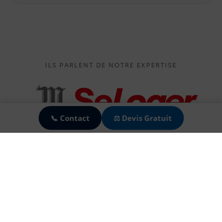
ILS PARLENT DE NOTRE EXPERTISE
🍪
📞 Contact
⚖️ Devis Gratuit